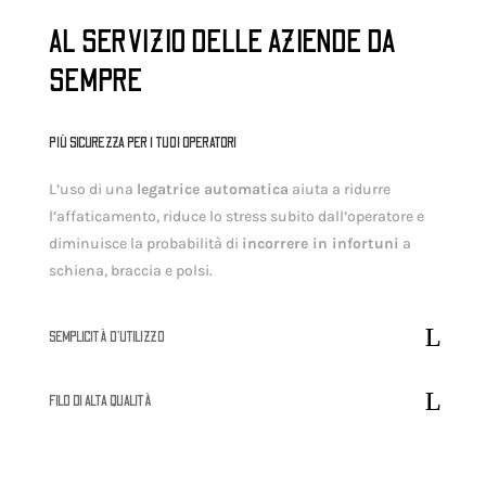
AL SERVIZIO DELLE AZIENDE DA
SEMPRE
PIÙ SICUREZZA PER I TUOI OPERATORI
L’uso di una
legatrice automatica
aiuta a ridurre
l’affaticamento, riduce lo stress subito dall’operatore e
diminuisce la probabilità di
incorrere in infortuni
a
schiena, braccia e polsi.
SEMPLICITÀ D’UTILIZZO
FILO DI ALTA QUALITÀ