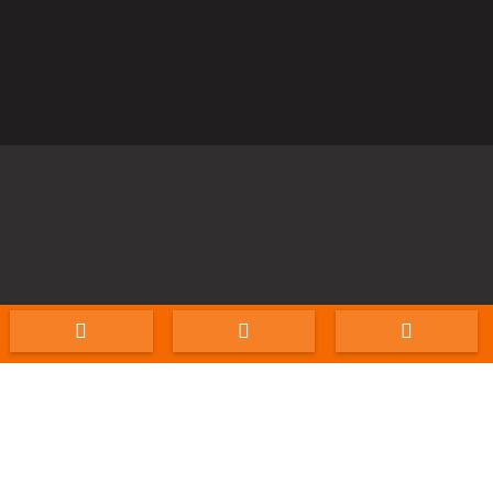


