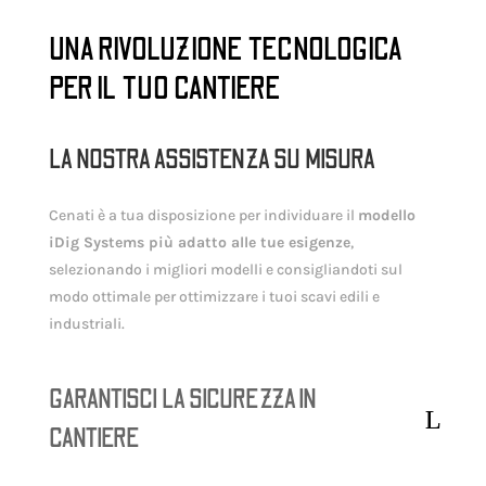
UNA RIVOLUZIONE TECNOLOGICA
PER IL TUO CANTIERE
LA NOSTRA ASSISTENZA SU MISURA
Cenati è a tua disposizione per individuare il
modello
iDig Systems più adatto alle tue esigenze
,
selezionando i migliori modelli e consigliandoti sul
modo ottimale per ottimizzare i tuoi scavi edili e
industriali.
GARANTISCI LA SICUREZZA IN
CANTIERE