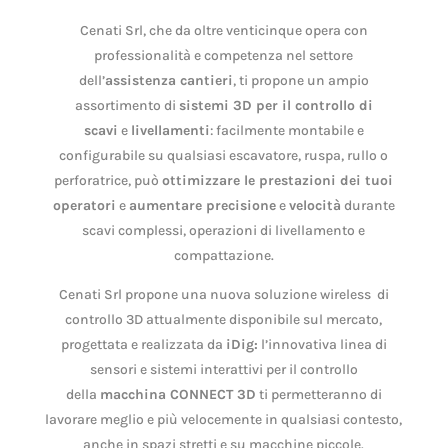
Cenati Srl, che da oltre venticinque opera con
professionalità e competenza nel settore
dell’
assistenza cantieri
, ti propone un ampio
assortimento di
sistemi 3D per il controllo di
scavi
e
livellamenti
: facilmente montabile e
configurabile su qualsiasi escavatore, ruspa, rullo o
perforatrice, può
ottimizzare le prestazioni dei tuoi
operatori
e
aumentare precisione
e
velocità
durante
scavi complessi, operazioni di livellamento e
compattazione.
Cenati Srl propone una nuova soluzione wireless di
controllo 3D attualmente disponibile sul mercato,
progettata e realizzata da
iDig:
l’innovativa linea di
sensori e sistemi interattivi per il controllo
della
macchina CONNECT 3D
ti permetteranno di
lavorare meglio e più velocemente in qualsiasi contesto,
anche in spazi stretti e su macchine piccole.