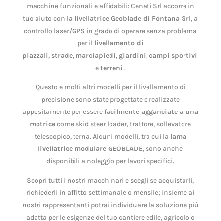
macchine funzionali e affidabili: Cenati Srl accorre in
tuo aiuto con
la livellatrice Geoblade di Fontana Srl
, a
controllo laser/GPS in grado di operare senza problema
per il
livellamento di
piazzali
,
strade
,
marciapiedi
,
giardini
,
campi
sportivi
e
terreni
.
Questo e molti altri modelli per il livellamento di
precisione sono state progettate e realizzate
appositamente per essere
facilmente agganciate a una
motrice
come skid steer loader, trattore, sollevatore
telescopico, terna. Alcuni modelli, tra cui la
lama
livellatrice modulare GEOBLADE
, sono anche
disponibili a noleggio per lavori specifici.
Scopri tutti i nostri macchinari e scegli se acquistarli,
richiederli in affitto settimanale o mensile; insieme ai
nostri rappresentanti potrai individuare la soluzione più
adatta per le esigenze del tuo cantiere edile, agricolo o