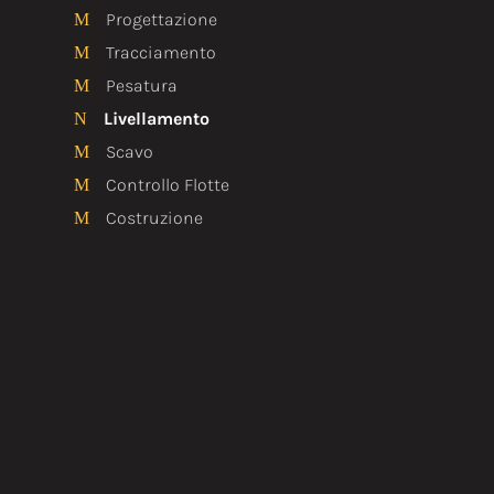
Progettazione
M
Tracciamento
M
Pesatura
M
Livellamento
N
Scavo
M
Controllo Flotte
M
Costruzione
M